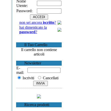
Nome
Utente:
Password:
non sei ancora
iscritto
?
hai dimenticato la
password
?
Il Tuo Carrello
Il carrello non contiene
articoli
Newsletter
E-
mail:
Iscriviti
Cancellati
Ricerca prodotti