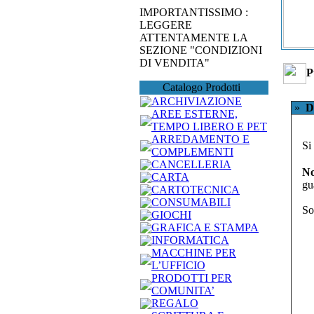
IMPORTANTISSIMO :
LEGGERE
ATTENTAMENTE LA
SEZIONE "CONDIZIONI
DI VENDITA"
P
Catalogo Prodotti
ARCHIVIAZIONE
»
D
AREE ESTERNE,
TEMPO LIBERO E PET
ARREDAMENTO E
Si
COMPLEMENTI
CANCELLERIA
No
CARTA
gu
CARTOTECNICA
CONSUMABILI
So
GIOCHI
GRAFICA E STAMPA
INFORMATICA
MACCHINE PER
L’UFFICIO
PRODOTTI PER
COMUNITA’
REGALO