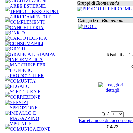
ARCHIVIAZIONE
Gruppi di
Biomerenda
AREE ESTERNE,
PRODOTTI PER COMU
TEMPO LIBERO E PET
ARREDAMENTO E
Categorie di
Biomerenda
COMPLEMENTI
FOOD
CANCELLERIA
CARTA
CARTOTECNICA
CONSUMABILI
GIOCHI
GRAFICA E STAMPA
Risultati da 1 
INFORMATICA
MACCHINE PER
L’UFFICIO
PRODOTTI PER
COMUNITA’
REGALO
SCRITTURA E
CORREZIONE
SERVIZI
SPEDIZIONE
IMBALLO E
Q.tà
MAGAZZINO
Barretta noce di cocco ricop
VISUAL E
€ 4,22
COMUNICAZIONE