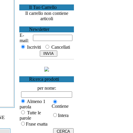
Il Tuo Carrello
Il carrello non contiene
articoli
Newsletter
E-
mail:
Iscriviti
Cancellati
Ricerca prodotti
per nome:
Almeno 1
Contiene
parola
Tutte le
Intera
NE
parole
Frase esatta