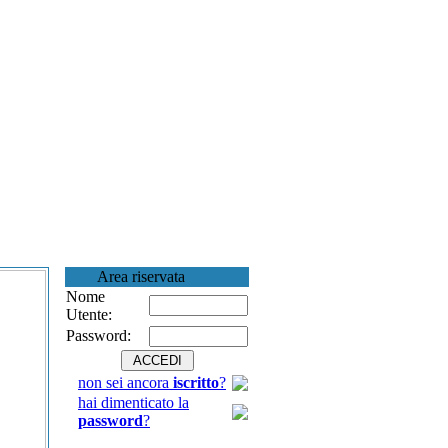
Area riservata
Nome
Utente:
Password:
non sei ancora
iscritto
?
hai dimenticato la
password
?