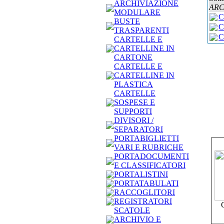
ARCHIVIAZIONE
ARC
MODULARE
C
BUSTE
C
TRASPARENTI
C
CARTELLE E
CARTELLINE IN
CARTONE
CARTELLE E
CARTELLINE IN
PLASTICA
CARTELLE
SOSPESE E
SUPPORTI
DIVISORI /
SEPARATORI
PORTABIGLIETTI
VARI E RUBRICHE
PORTADOCUMENTI
E CLASSIFICATORI
PORTALISTINI
PORTATABULATI
RACCOGLITORI
REGISTRATORI
SCATOLE
ARCHIVIO E