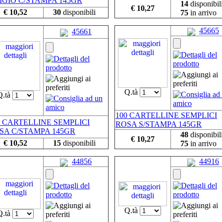
IGIO C/STAMPA 145GR
14
disponibil
€ 10,27
€ 10,52
30
disponibili
75
in arrivo
45665
45661
Q.tà
Q.tà
100 CARTELLINE SEMPLICI
0 CARTELLINE SEMPLICI
ROSA S/STAMPA 145GR
SA C/STAMPA 145GR
48
disponibil
€ 10,27
€ 10,52
15
disponibili
75
in arrivo
44856
44916
Q.tà
Q.tà