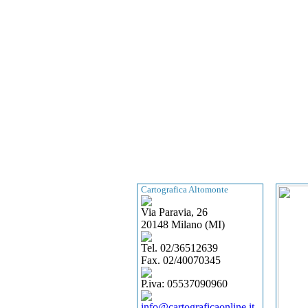
Cartografica Altomonte
Via Paravia, 26
20148 Milano (MI)
Tel. 02/36512639
Fax. 02/40070345
P.iva: 05537090960
info@cartograficaonline.it