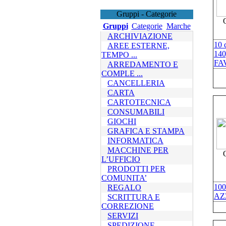
Gruppi - Categorie
Gruppi
Categorie
Marche
ARCHIVIAZIONE
10 
AREE ESTERNE,
140
TEMPO ...
FA
ARREDAMENTO E
COMPLE ...
CANCELLERIA
CARTA
CARTOTECNICA
CONSUMABILI
GIOCHI
GRAFICA E STAMPA
INFORMATICA
MACCHINE PER
L’UFFICIO
PRODOTTI PER
COMUNITA’
10
REGALO
AZ
SCRITTURA E
CORREZIONE
SERVIZI
SPEDIZIONE