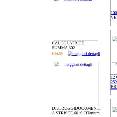
10
VE
CALCOLATRICE
SUMMA 302
€ 69,59
12
25
BR
DISTRUGGIDOCUMENTI
A STRISCE 601S TiTanium