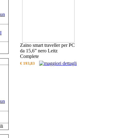
I
Zaino smart traveller per PC
da 15,6” nero Leitz
Complete
€ 193,83
li