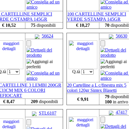
0 CARTELLINE SEMPLICI
100 CARTELLINE SEMPLICI
RDE C/STAMPA 145GR
VERDE S/STAMPA 145GR
€ 10,52
75
disponibili
€ 10,27
70
disponibil
56624
56630
Q.tà
Q.tà
 CARTELLINE 3 LEMBI 200GR
20 Cartelline a L c/finestra mix 5
X33CM MIX 6 COLORI
colori 120gr Sintex Blasetti
EFIOCART
79
disponibil
€ 9,91
€ 8,47
209
disponibili
100
in arrivo
47417
STL6107