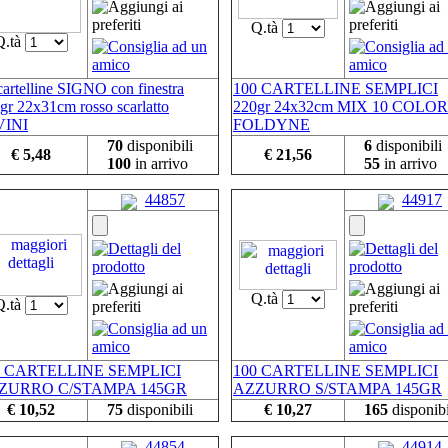
Q.tà
Q.tà
cartelline SIGNO con finestra
100 CARTELLINE SEMPLICI
gr 22x31cm rosso scarlatto
220gr 24x32cm MIX 10 COLOR
VINI
FOLDYNE
70
disponibili
6
disponibili
€ 5,48
€ 21,56
100
in arrivo
55
in arrivo
44857
44917
Q.tà
Q.tà
0 CARTELLINE SEMPLICI
100 CARTELLINE SEMPLICI
ZURRO C/STAMPA 145GR
AZZURRO S/STAMPA 145GR
€ 10,52
75
disponibili
€ 10,27
165
disponibi
44854
44914