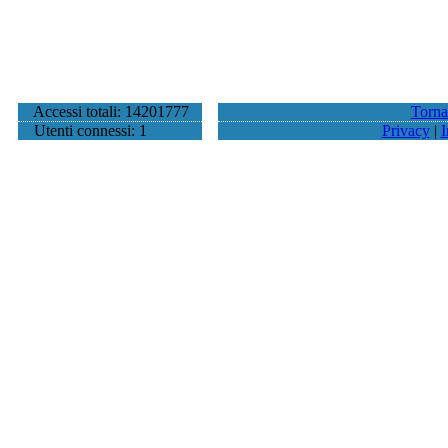
Accessi totali: 14201777
Torna
Utenti connessi: 1
Privacy
|
I