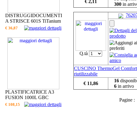
€ 2,11
300
in arriv
7620
DISTRUGGIDOCUMENTI
A STRISCE 601S TiTanium
€ 36,87
Q.tà
CUSCINO ThermoGel Comfort
riutilizzabile
16
disponibi
€ 11,86
6
in arrivo
PLASTIFICATRICE A3
FUSION 1000L GBC
Pagine 
€ 108,15