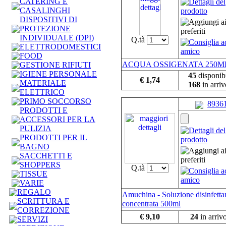
CATERING E
CASALINGHI
DISPOSITIVI DI
PROTEZIONE
INDIVIDUALE (DPI)
Q.tà
ELETTRODOMESTICI
FOOD
ACQUA OSSIGENATA 250M
GESTIONE RIFIUTI
IGIENE PERSONALE
45
disponibi
€ 1,74
MATERIALE
168
in arriv
ELETTRICO
PRIMO SOCCORSO
8936
PRODOTTI E
ACCESSORI PER LA
PULIZIA
PRODOTTI PER IL
BAGNO
SACCHETTI E
SHOPPERS
Q.tà
TISSUE
VARIE
REGALO
Amuchina - Soluzione disinfetta
SCRITTURA E
concentrata 500ml
CORREZIONE
€ 9,10
24
in arriv
SERVIZI