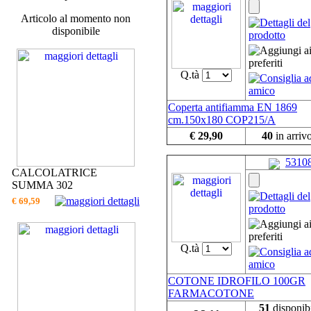
Articolo al momento non
disponibile
Q.tà
Coperta antifiamma EN 1869
cm.150x180 COP215/A
€ 29,90
40
in arriv
5310
CALCOLATRICE
SUMMA 302
€ 69,59
Q.tà
COTONE IDROFILO 100GR
FARMACOTONE
51
disponibi