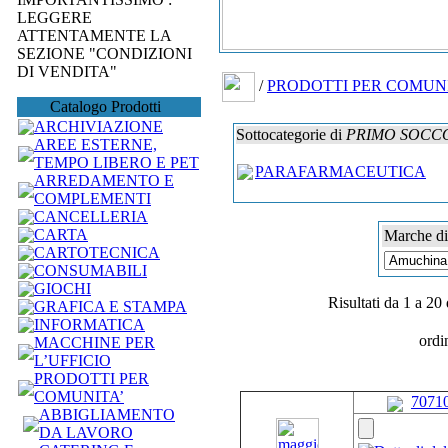
LEGGERE
ATTENTAMENTE LA
SEZIONE "CONDIZIONI
DI VENDITA"
/
PRODOTTI PER COMUN
Catalogo Prodotti
ARCHIVIAZIONE
Sottocategorie di
PRIMO SOCC
AREE ESTERNE,
TEMPO LIBERO E PET
PARAFARMACEUTICA
ARREDAMENTO E
COMPLEMENTI
CANCELLERIA
CARTA
Marche di
CARTOTECNICA
CONSUMABILI
GIOCHI
Risultati da 1 a 20 
GRAFICA E STAMPA
INFORMATICA
ordi
MACCHINE PER
L’UFFICIO
PRODOTTI PER
COMUNITA’
7071
ABBIGLIAMENTO
DA LAVORO