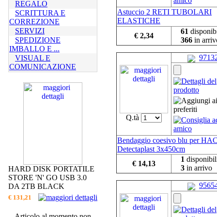
REGALO
Astuccio 2 RETI TUBOLARI
SCRITTURA E
ELASTICHE
CORREZIONE
SERVIZI
61
disponibi
€ 2,34
SPEDIZIONE
366
in arriv
IMBALLO E ...
9713
VISUAL E
COMUNICAZIONE
Q.tà
Bendaggio coesivo blu per HA
Detectaplast 3x450cm
1
disponibil
€ 14,13
3
in arrivo
HARD DISK PORTATILE
STORE 'N' GO USB 3.0
9565
DA 2TB BLACK
€ 131,21
Articolo al momento non