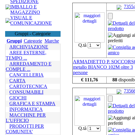
SPEDIZIONE
7355
IMBALLO E
MAGAZZINO
VISUAL E
COMUNICAZIONE
Gruppi - Categorie
Gruppi
Categorie
Marche
Q.tà
ARCHIVIAZIONE
AREE ESTERNE,
TEMPO ...
ARMADIETTO P. SOCCORSO
ARREDAMENTO E
metallo BIANCO 102M oltre 3
COMPLE ...
persone
CANCELLERIA
€ 111,76
88
disponibi
CARTA
CARTOTECNICA
7356
CONSUMABILI
GIOCHI
GRAFICA E STAMPA
INFORMATICA
MACCHINE PER
L’UFFICIO
PRODOTTI PER
Q.tà
COMUNITA’