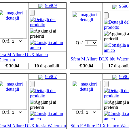
95969
9596
Q.tà
Q.tà
fera M Allure DLX bianco
Sfera M Allure DLX blu Water
aterman
€ 30,04
10
disponibili
€ 30,04
17
disponib
95967
9596
Q.tà
Q.tà
fera M Allure DLX fucsia Waterman
Stilo F Allure DLX bianco Wat