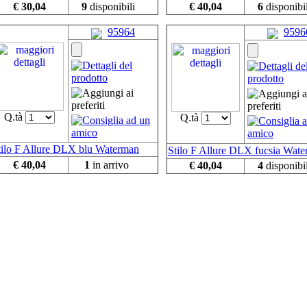
€ 30,04
9
disponibili
€ 40,04
6
disponibil
95964
9596
Q.tà
Q.tà
tilo F Allure DLX blu Waterman
Stilo F Allure DLX fucsia Wat
€ 40,04
1
in arrivo
€ 40,04
4
disponibil