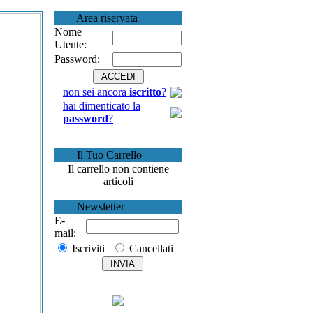
Area riservata
Nome
Utente:
Password:
non sei ancora
iscritto
?
hai dimenticato la
password
?
Il Tuo Carrello
Il carrello non contiene
articoli
Newsletter
E-
mail:
Iscriviti
Cancellati