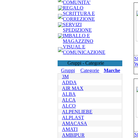
COMUNITA’
REGALO
SCRITTURA E
CORREZIONE
SERVIZI
SPEDIZIONE
IMBALLO E
MAGAZZINO
VISUAL E
COMUNICAZIONE
S
Gruppi - Categorie
W
Gruppi
Categorie
Marche
3M
ADDA
AIR MAX
ALBA
ALCA
ALCO
ALPENLIEBE
ALPLAST
AMACASA
AMATI
S
AMBIPUR