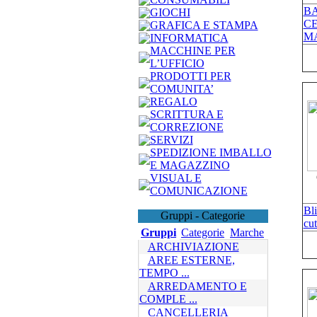
BA
GIOCHI
CE
GRAFICA E STAMPA
MA
INFORMATICA
MACCHINE PER
L’UFFICIO
PRODOTTI PER
COMUNITA’
REGALO
SCRITTURA E
CORREZIONE
SERVIZI
SPEDIZIONE IMBALLO
E MAGAZZINO
VISUAL E
COMUNICAZIONE
Bl
Gruppi - Categorie
cut
Gruppi
Categorie
Marche
ARCHIVIAZIONE
AREE ESTERNE,
TEMPO ...
ARREDAMENTO E
COMPLE ...
CANCELLERIA