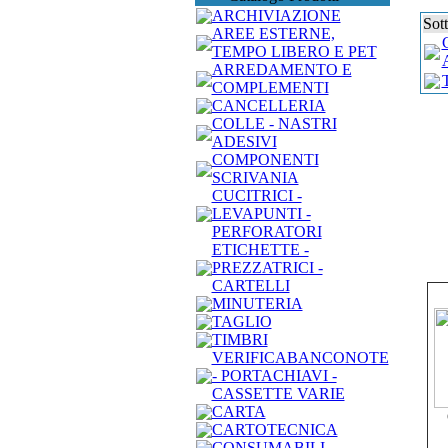
ARCHIVIAZIONE
Sot
AREE ESTERNE,
TEMPO LIBERO E PET
ARREDAMENTO E
COMPLEMENTI
CANCELLERIA
COLLE - NASTRI
ADESIVI
COMPONENTI
SCRIVANIA
CUCITRICI -
LEVAPUNTI -
PERFORATORI
ETICHETTE -
PREZZATRICI -
CARTELLI
MINUTERIA
TAGLIO
TIMBRI
VERIFICABANCONOTE
- PORTACHIAVI -
CASSETTE VARIE
CARTA
CARTOTECNICA
CONSUMABILI