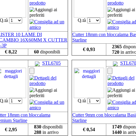
Q.tà
Q.tà
ISTER 10 LAME DI
Cutter 18mm con bloccalama Bas
CAMBIO 16X60MM X CUTTER
Starline
-3P
2365
disponi
€ 0,93
€ 8,22
60
disponibili
720
in arriv
STL6705
STL67
Q.tà
Q.tà
tter 18mm con bloccalama
Cutter 9mm con bloccalama Basi
emium Starline
Starline
830
disponibili
1749
disponi
€ 2,95
€ 0,54
288
in arrivo
1440
in arri