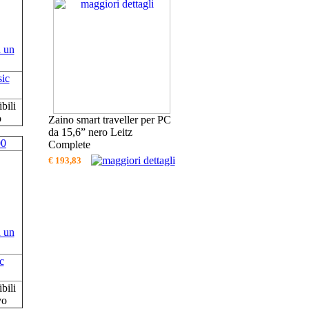
ic
bili
o
Zaino smart traveller per PC
da 15,6” nero Leitz
00
Complete
€ 193,83
c
bili
vo