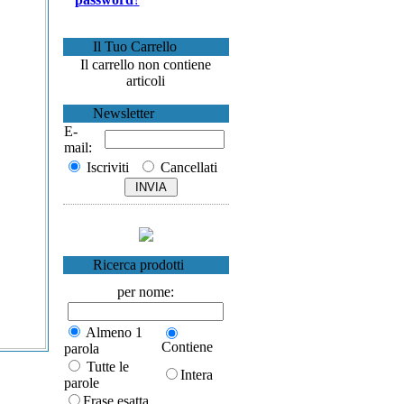
Il Tuo Carrello
Il carrello non contiene
articoli
Newsletter
E-
mail:
Iscriviti
Cancellati
Ricerca prodotti
per nome:
Almeno 1
Contiene
parola
Tutte le
Intera
parole
Frase esatta