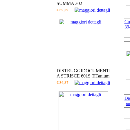
SUMMA 302
€ 69,59
Cut
39
DISTRUGGIDOCUMENTI
A STRISCE 601S TiTanium
€ 36,87
Dis
pu