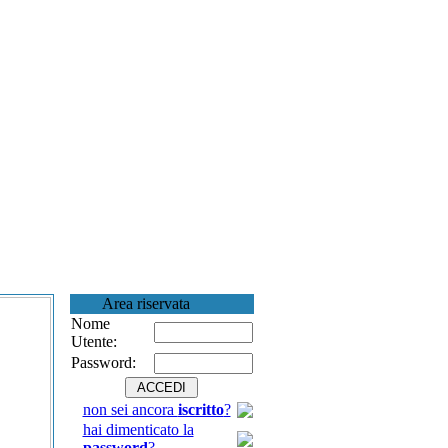
Area riservata
Nome
Utente:
Password:
non sei ancora
iscritto
?
hai dimenticato la
password
?