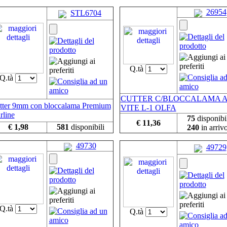
26954
STL6704
Q.tà
Q.tà
CUTTER C/BLOCCALAMA 
tter 9mm con bloccalama Premium
VITE L-1 OLFA
rline
75
disponibi
€ 11,36
€ 1,98
581
disponibili
240
in arriv
49730
49729
Q.tà
Q.tà