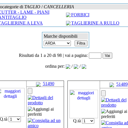
tocategorie di
TAGLIO
/
CANCELLERIA
CUTTER - LAME - PIANI
FORBICI
ANTITAGLIO
TAGLIERINE A LEVA
TAGLIERINE A RULLO
Marche disponibili
Risultati da 1 a 20 di 98 | vai a pagina:
ordina per:
/
/
51490
51489
Q.tà
Q.tà