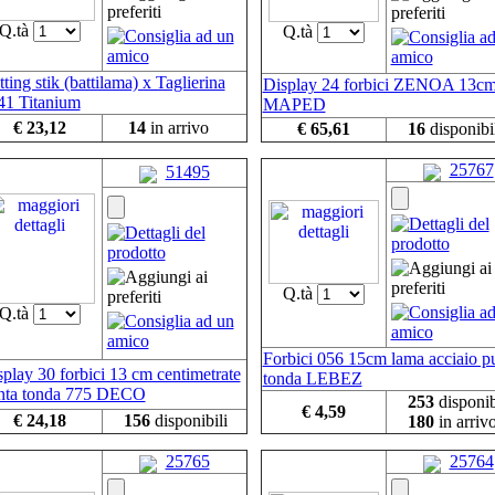
Q.tà
Q.tà
ting stik (battilama) x Taglierina
Display 24 forbici ZENOA 13c
41 Titanium
MAPED
€ 23,12
14
in arrivo
€ 65,61
16
disponibi
25767
51495
Q.tà
Q.tà
Forbici 056 15cm lama acciaio p
play 30 forbici 13 cm centimetrate
tonda LEBEZ
nta tonda 775 DECO
253
disponib
€ 4,59
€ 24,18
156
disponibili
180
in arriv
25765
25764