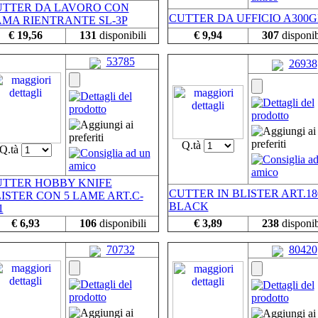
UTTER DA LAVORO CON
CUTTER DA UFFICIO A300
MA RIENTRANTE SL-3P
€ 19,56
131
disponibili
€ 9,94
307
disponib
53785
26938
Q.tà
Q.tà
UTTER HOBBY KNIFE
CUTTER IN BLISTER ART.18
ISTER CON 5 LAME ART.C-
BLACK
1
€ 6,93
106
disponibili
€ 3,89
238
disponib
70732
80420