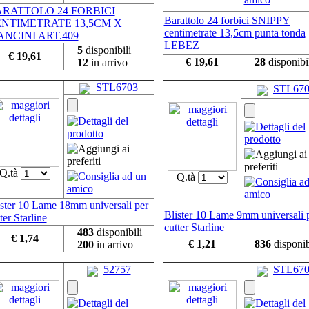
RATTOLO 24 FORBICI
Barattolo 24 forbici SNIPPY
NTIMETRATE 13,5CM X
centimetrate 13,5cm punta tonda
NCINI ART.409
LEBEZ
5
disponibili
€ 19,61
€ 19,61
28
disponibi
12
in arrivo
STL6703
STL67
Q.tà
Q.tà
ister 10 Lame 18mm universali per
Blister 10 Lame 9mm universali 
ter Starline
cutter Starline
483
disponibili
€ 1,74
€ 1,21
836
disponib
200
in arrivo
52757
STL67