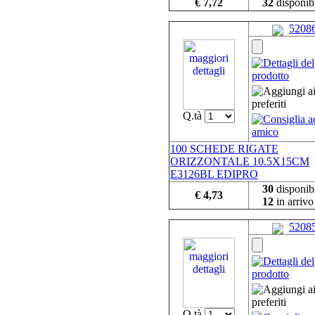
€ 7,72
32
disponibi
5208
Q.tà
100 SCHEDE RIGATE
ORIZZONTALE 10.5X15CM
E3126BL EDIPRO
30
disponibi
€ 4,73
12
in arrivo
5208
Q.tà