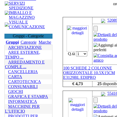
SERVIZI
or
SPEDIZIONE
IMBALLO E
MAGAZZINO
5208
VISUAL E
COMUNICAZIONE
Gruppi - Categorie
Gruppi
Categorie
Marche
ARCHIVIAZIONE
AREE ESTERNE,
Q.tà
TEMPO ...
ARREDAMENTO E
COMPLE ...
100 SCHEDE 2 COLONNE
CANCELLERIA
ORIZZONTALE 10.5X15CM
CARTA
E3129BL EDIPRO
CARTOTECNICA
€ 4,73
25
disponibi
CONSUMABILI
GIOCHI
5541
GRAFICA E STAMPA
INFORMATICA
MACCHINE PER
L’UFFICIO
PRODOTTI PER