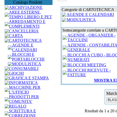
Catalogo Prodotti
ARCHIVIAZIONE
Categorie di
CARTOTECNICA
AREE ESTERNE,
AGENDE E CALENDARI
TEMPO LIBERO E PET
MODULISTICA
ARREDAMENTO E
COMPLEMENTI
Sottocategorie correlate a
CART
CANCELLERIA
AGENDE - ORGANIZER -
CARTA
TACCUINI
CARTOTECNICA
AGENDE E
AZIENDE - CONTABILITA
CALENDARI
GENERALE
BLOCCHI E
BLOCCHI A CUBO - BLO
PORTABLOCCHI
NUMERATI
MODULISTICA
BLOCCHI MEETING
CONSUMABILI
BLOCCHI RICEVUTE -
GIOCHI
FATTURE
GRAFICA E STAMPA
MOSTRA E
INFORMATICA
MACCHINE PER
L’UFFICIO
Marche
PRODOTTI PER
COMUNITA’
REGALO
SCRITTURA E
Risultati da 1 a 20 
CORREZIONE