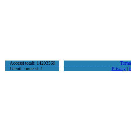
Accessi totali: 14203569
Torna
Utenti connessi: 1
Privacy
|
I