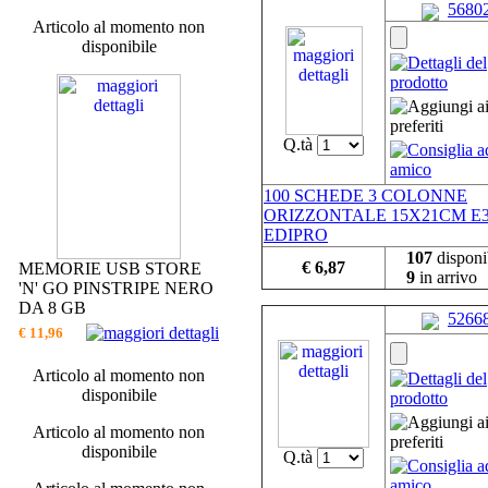
5680
Articolo al momento non
disponibile
Q.tà
100 SCHEDE 3 COLONNE
ORIZZONTALE 15X21CM E3
EDIPRO
107
disponib
€ 6,87
MEMORIE USB STORE
9
in arrivo
'N' GO PINSTRIPE NERO
DA 8 GB
5266
€ 11,96
Articolo al momento non
disponibile
Articolo al momento non
disponibile
Q.tà