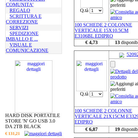
COMUNITA’
REGALO
Q.tà
SCRITTURA E
CORREZIONE
100 SCHEDE 2 COLONNE
SERVIZI
VERTICALE 15X10.5CM
SPEDIZIONE
E3106BL EDIPRO
IMBALLO E ...
€ 4,73
13
disponibi
VISUAL E
COMUNICAZIONE
5209
Q.tà
100 SCHEDE 2 COLONNE
HARD DISK PORTATILE
VERTICALE 21X15CM E332
STORE 'N' GO USB 3.0
EDIPRO
DA 2TB BLACK
€ 6,87
19
disponibi
€ 131,21