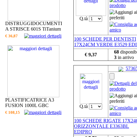
Q.tà
DISTRUGGIDOCUMENTI
A STRISCE 601S TiTanium
€ 36,87
100 SCHEDE PER DENTISTI
17X24CM VERDE E3529 ED
68
disponibi
€ 9,37
3
in arrivo
5736
PLASTIFICATRICE A3
FUSION 1000L GBC
Q.tà
€ 108,15
100 SCHEDE RIGATE 17X2
ORIZZONTALE E3363BL
EDIPRO