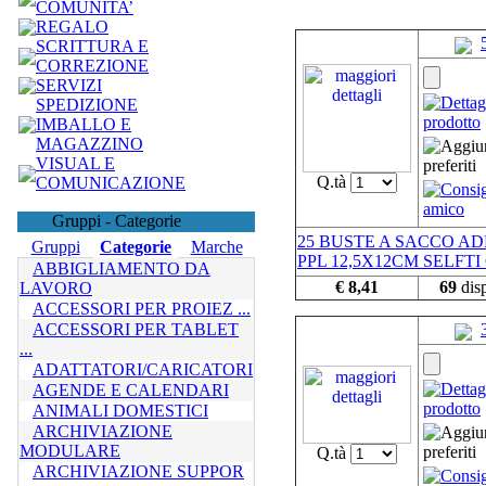
COMUNITA’
REGALO
SCRITTURA E
CORREZIONE
SERVIZI
SPEDIZIONE
IMBALLO E
MAGAZZINO
VISUAL E
Q.tà
COMUNICAZIONE
Gruppi - Categorie
25 BUSTE A SACCO AD
Gruppi
Categorie
Marche
PPL 12,5X12CM SELFTI
ABBIGLIAMENTO DA
€ 8,41
69
disp
LAVORO
ACCESSORI PER PROIEZ ...
ACCESSORI PER TABLET
...
ADATTATORI/CARICATORI
AGENDE E CALENDARI
ANIMALI DOMESTICI
ARCHIVIAZIONE
MODULARE
Q.tà
ARCHIVIAZIONE SUPPOR