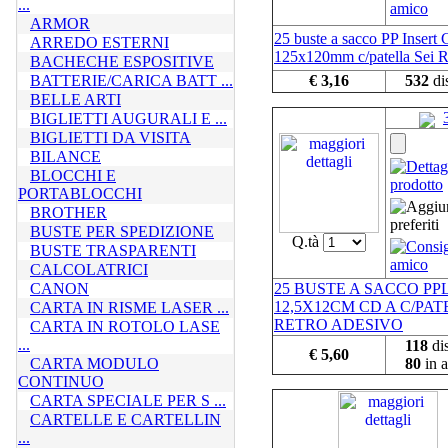
...
ARMOR
25 buste a sacco PP Insert
ARREDO ESTERNI
125x120mm c/patella Sei R
BACHECHE ESPOSITIVE
BATTERIE/CARICA BATT ...
€ 3,16
532
di
BELLE ARTI
BIGLIETTI AUGURALI E ...
BIGLIETTI DA VISITA
BILANCE
BLOCCHI E
PORTABLOCCHI
BROTHER
BUSTE PER SPEDIZIONE
Q.tà
BUSTE TRASPARENTI
CALCOLATRICI
CANON
25 BUSTE A SACCO PP
12,5X12CM CD A C/PAT
CARTA IN RISME LASER ...
RETRO ADESIVO
CARTA IN ROTOLO LASE
...
118
dis
€ 5,60
CARTA MODULO
80
in a
CONTINUO
CARTA SPECIALE PER S ...
CARTELLE E CARTELLIN
...