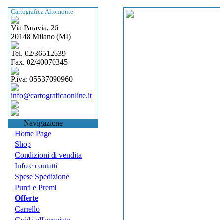
Cartografica Altomonte
Via Paravia, 26
20148 Milano (MI)
Tel. 02/36512639
Fax. 02/40070345
P.iva: 05537090960
info@cartograficaonline.it
Navigazione
Home Page
Shop
Condizioni di vendita
Info e contatti
Spese Spedizione
Punti e Premi
Offerte
Carrello
Guida all'acquisto