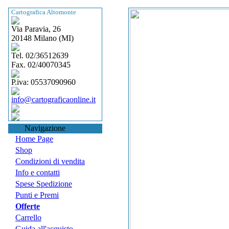
Cartografica Altomonte
Via Paravia, 26
20148 Milano (MI)
Tel. 02/36512639
Fax. 02/40070345
P.iva: 05537090960
info@cartograficaonline.it
Navigazione
Home Page
Shop
Condizioni di vendita
Info e contatti
Spese Spedizione
Punti e Premi
Offerte
Carrello
Guida all'acquisto