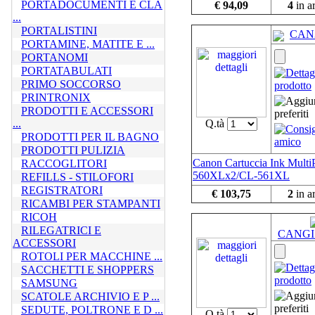
PORTADOCUMENTI E CLA
€ 94,09
4
in a
...
PORTALISTINI
CAN
PORTAMINE, MATITE E ...
PORTANOMI
PORTATABULATI
PRIMO SOCCORSO
PRINTRONIX
PRODOTTI E ACCESSORI
...
Q.tà
PRODOTTI PER IL BAGNO
PRODOTTI PULIZIA
Canon Cartuccia Ink Mult
RACCOGLITORI
560XLx2/CL-561XL
REFILLS - STILOFORI
REGISTRATORI
€ 103,75
2
in a
RICAMBI PER STAMPANTI
RICOH
RILEGATRICI E
CANGI
ACCESSORI
ROTOLI PER MACCHINE ...
SACCHETTI E SHOPPERS
SAMSUNG
SCATOLE ARCHIVIO E P ...
SEDUTE, POLTRONE E D ...
Q.tà