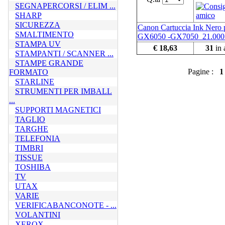
SEGNAPERCORSI / ELIM ...
SHARP
SICUREZZA
Canon Cartuccia Ink Nero 
SMALTIMENTO
GX6050 -GX7050_21.000
STAMPA UV
€ 18,63
31
in 
STAMPANTI / SCANNER ...
STAMPE GRANDE
Pagine :
1
FORMATO
STARLINE
STRUMENTI PER IMBALL
...
SUPPORTI MAGNETICI
TAGLIO
TARGHE
TELEFONIA
TIMBRI
TISSUE
TOSHIBA
TV
UTAX
VARIE
VERIFICABANCONOTE - ...
VOLANTINI
XEROX