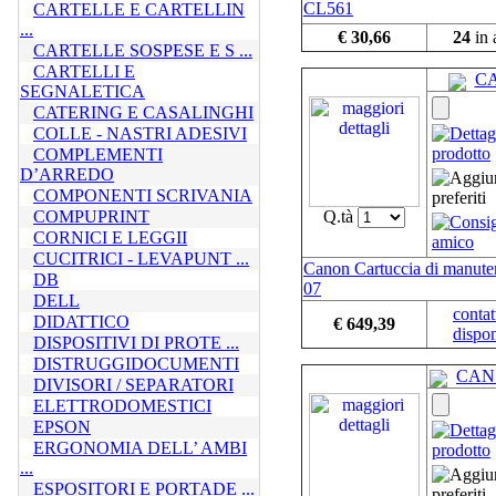
CL561
CARTELLE E CARTELLIN
...
€ 30,66
24
in 
CARTELLE SOSPESE E S ...
CARTELLI E
C
SEGNALETICA
CATERING E CASALINGHI
COLLE - NASTRI ADESIVI
COMPLEMENTI
D’ARREDO
COMPONENTI SCRIVANIA
COMPUPRINT
Q.tà
CORNICI E LEGGII
CUCITRICI - LEVAPUNT ...
Canon Cartuccia di manute
DB
07
DELL
contat
DIDATTICO
€ 649,39
dispon
DISPOSITIVI DI PROTE ...
DISTRUGGIDOCUMENTI
CAN
DIVISORI / SEPARATORI
ELETTRODOMESTICI
EPSON
ERGONOMIA DELL’ AMBI
...
ESPOSITORI E PORTADE ...