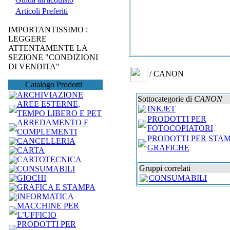
Articoli Preferiti
IMPORTANTISSIMO :
LEGGERE
ATTENTAMENTE LA
SEZIONE "CONDIZIONI
DI VENDITA"
/ CANON
Catalogo Prodotti
ARCHIVIAZIONE
Sottocategorie di
CANON
AREE ESTERNE,
INKJET
TEMPO LIBERO E PET
PRODOTTI PER
ARREDAMENTO E
FOTOCOPIATORI
COMPLEMENTI
PRODOTTI PER STA
CANCELLERIA
GRAFICHE
CARTA
CARTOTECNICA
Gruppi correlati
CONSUMABILI
GIOCHI
CONSUMABILI
GRAFICA E STAMPA
INFORMATICA
MACCHINE PER
L’UFFICIO
PRODOTTI PER