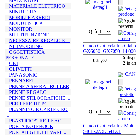
MARCATORI
MATERIALE ELETTRICO
MINUTERIA
MOBILI E ARREDI
MODULISTICA
MONITOR
Q.tà
MULTIFUNZIONE
NECESSAIRE REGALO E ...
Canon Cartuccia Ink Giallo
NETWORKING
GX6050 -GX7050_14.000
OGGETTISTICA
PERSONALE
5
dispo
€ 31,07
2
in ar
OKI
OLIVETTI
CAN
PANASONIC
PENNARELLI
PENNE A SFERA - ROLLER
PENNE REGALO
PENNE STILOGRAFICHE ...
PERIFERICHE PC
PLANNING E CARTE GEO
Q.tà
...
PLASTIFICATRICI E AC ...
Canon Cartuccia Ink Multi
PORTA NOTEBOOK
540Lx2/CL-541XL
PORTABIGLIETTI VARI ...