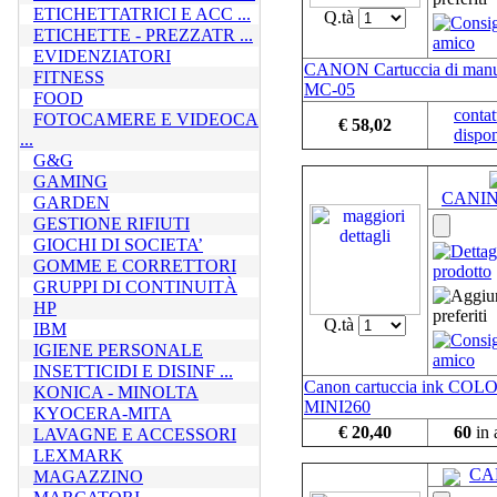
ETICHETTATRICI E ACC ...
Q.tà
ETICHETTE - PREZZATR ...
EVIDENZIATORI
CANON Cartuccia di manu
FITNESS
MC-05
FOOD
contat
FOTOCAMERE E VIDEOCA
€ 58,02
dispon
...
G&G
GAMING
CANIN
GARDEN
GESTIONE RIFIUTI
GIOCHI DI SOCIETA’
GOMME E CORRETTORI
GRUPPI DI CONTINUITÀ
HP
Q.tà
IBM
IGIENE PERSONALE
INSETTICIDI E DISINF ...
Canon cartuccia ink COL
KONICA - MINOLTA
MINI260
KYOCERA-MITA
€ 20,40
60
in 
LAVAGNE E ACCESSORI
LEXMARK
CA
MAGAZZINO