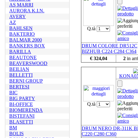
AS MARRI
AURORA K.I.N.
AVERY
AZ
BAHLSEN
Q.tà
BAKTERIO
BALMAR 2000
BANKERS BOX
DRUM COLORE DR512C
BIZHUB C224 C284 C364
BARILLA
BEAUTONE
€ 324,04
2
in arr
BEAVERSWOOD
BEILIAN
BELLETTI
KONA0
BERNI GROUP
BERTESI
BIC
BIG PARTY
Q.tà
BI-OFFICE
BIOMERENDA
BISTEFANI
BLASETTI
BM
DRUM NERO DR-311K B
BOLIS
C220 C280 C360