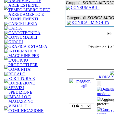
ARCHIVIAZIONE
Gruppi di
KONICA-MINOLT
AREE ESTERNE,
CONSUMABILI
TEMPO LIBERO E PET
ARREDAMENTO E
Categorie di
KONICA-MINO
COMPLEMENTI
KONICA - MINOLTA
CANCELLERIA
CARTA
CARTOTECNICA
Mar
CONSUMABILI
GIOCHI
GRAFICA E STAMPA
Risultati da 1 a
INFORMATICA
MACCHINE PER
L’UFFICIO
PRODOTTI PER
COMUNITA’
REGALO
KONA2
SCRITTURA E
CORREZIONE
SERVIZI
SPEDIZIONE
IMBALLO E
MAGAZZINO
VISUAL E
Q.tà
COMUNICAZIONE