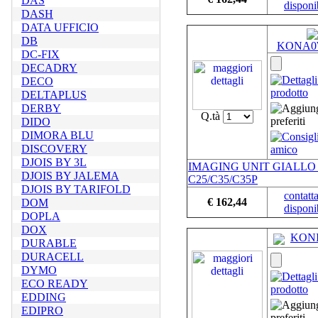
DAS
disponib
DASH
DATA UFFICIO
DB
KONA0
DC-FIX
DECADRY
DECO
DELTAPLUS
DERBY
Q.tà
DIDO
DIMORA BLU
DISCOVERY
DJOIS BY 3L
IMAGING UNIT GIALLO
DJOIS BY JALEMA
C25/C35/C35P
DJOIS BY TARIFOLD
contatta
€ 162,44
DOM
disponib
DOPLA
DOX
KON
DURABLE
DURACELL
DYMO
ECO READY
EDDING
EDIPRO