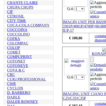
CHANTE CLAIRE
CHUPA CHUPS
Q.tà
CIF
CITROSIL
CITY TIME
IMAGIN UNIT PER BIZ
COCA-COLA COMPANY
3301P/4001P/4700P (60.00
COCCOINA
IUP-17
COCCOLINO
contatta
€ 100,86
COFRA
disponib
COLOMPAC
COLOP
COMET
KONA0
COMPUPRINT
COTONET
COTONEVE
COVA & C
CRC
Q.tà
CUKI PROFESSIONAL
CWR
CYCLON
D. BARBERO
IMAGING UNIT CIANO I
DAHLE
C25/C35/C35P
DALER ROWNEY
contatta
€ 162,44