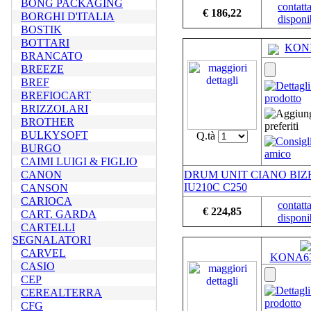
BONG PACKAGING
contatta
€ 186,22
BORGHI D'ITALIA
disponib
BOSTIK
BOTTARI
KON
BRANCATO
BREEZE
BREF
BREFIOCART
BRIZZOLARI
BROTHER
BULKYSOFT
Q.tà
BURGO
CAIMI LUIGI & FIGLIO
CANON
DRUM UNIT CIANO BI
IU210C C250
CANSON
CARIOCA
contatta
€ 224,85
CART. GARDA
disponib
CARTELLI
SEGNALATORI
CARVEL
KONA6
CASIO
CEP
CEREALTERRA
CFG