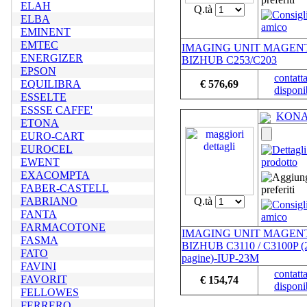
ELAH
Q.tà
ELBA
EMINENT
EMTEC
IMAGING UNIT MAGEN
ENERGIZER
BIZHUB C253/C203
EPSON
contatta
EQUILIBRA
€ 576,69
disponib
ESSELTE
ESSSE CAFFE'
KONA
ETONA
EURO-CART
EUROCEL
EWENT
EXACOMPTA
FABER-CASTELL
FABRIANO
Q.tà
FANTA
FARMACOTONE
IMAGING UNIT MAGEN
FASMA
BIZHUB C3110 / C3100P (
FATO
pagine)-IUP-23M
FAVINI
contatta
FAVORIT
€ 154,74
disponib
FELLOWES
FERRERO