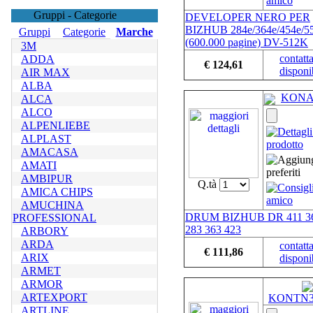
Gruppi - Categorie
DEVELOPER NERO PER
BIZHUB 284e/364e/454e/5
Gruppi
Categorie
Marche
(600.000 pagine) DV-512K
3M
contatta
ADDA
€ 124,61
disponib
AIR MAX
ALBA
KONA
ALCA
ALCO
ALPENLIEBE
ALPLAST
AMACASA
AMATI
AMBIPUR
Q.tà
AMICA CHIPS
AMUCHINA
DRUM BIZHUB DR 411 36
PROFESSIONAL
283 363 423
ARBORY
ARDA
contatta
€ 111,86
ARIX
disponib
ARMET
ARMOR
ARTEXPORT
KONTN3
ARTLINE