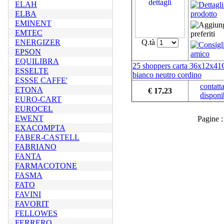
ELAH
ELBA
EMINENT
EMTEC
ENERGIZER
Q.tà
EPSON
EQUILIBRA
25 shoppers carta 36x12x4
ESSELTE
bianco neutro cordino
ESSSE CAFFE'
contatta
ETONA
€ 17,23
disponib
EURO-CART
EUROCEL
EWENT
Pagine
EXACOMPTA
FABER-CASTELL
FABRIANO
FANTA
FARMACOTONE
FASMA
FATO
FAVINI
FAVORIT
FELLOWES
FERRERO