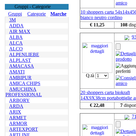
Gruppi - Categorie
10 shoppers carta 54x14x4
Gruppi
Categorie
Marche
bianco neutro cordino
3M
€ 11,25
108
disp
ADDA
AIR MAX
9
ALBA
ALCA
ALCO
ALPENLIEBE
ALPLAST
AMACASA
AMATI
Q.tà
AMBIPUR
AMICA CHIPS
AMUCHINA
20 shoppers carta biokraft
PROFESSIONAL
14X9X38cm portabottiglie a
ARBORY
€ 22,48
7
dispon
ARDA
ARIX
7
ARMET
ARMOR
ARTEXPORT
ARTLINE