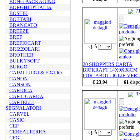
BONG PACKAGING
BORGHI D'ITALIA
7
BOSTIK
BOTTARI
BRANCATO
BREEZE
BREF
BREFIOCART
Q.tà
BRIZZOLARI
BROTHER
BULKYSOFT
20 SHOPPERS CARTA
BURGO
BIOKRAFT 14X9X38CM
CAIMI LUIGI & FIGLIO
PORTABOTTIGLIE VER
CANON
€ 23,94
61
dispo
CANSON
CARIOCA
9
CART. GARDA
CARTELLI
SEGNALATORI
CARVEL
CASIO
CEP
CEREALTERRA
Q.tà
CFG