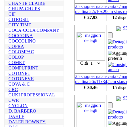
CHANTE CLAIRE
25 shopper natale carta c/man
CHUPA CHUPS
piattina 22x10x29cm stars ro
CIF
€ 27,93
12
dispo
CITROSIL
CITY TIME
9
COCA-COLA COMPANY
COCCOINA
COCCOLINO
COFRA
COLOMPAC
COLOP
COMET
Q.tà
COMPUPRINT
COTONET
25 shopper natale carta c/man
COTONEVE
piattina 26x11x34,5cm stars 
COVA & C
€ 30,46
15
dispo
CRC
CUKI PROFESSIONAL
9
CWR
CYCLON
D. BARBERO
DAHLE
DALER ROWNEY