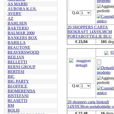
AS MARRI
AURORA K.I.N.
Q.tà
AVERY
AZ
BAHLSEN
20 SHOPPERS CARTA
BAKTERIO
BIOKRAFT 14X9X38CM
BALMAR 2000
PORTABOTTIGLIE BLU
BANKERS BOX
€ 23,94
101
disp
BARILLA
BEAUTONE
BEAVERSWOOD
9
BEILIAN
BELLETTI
BERNI GROUP
BERTESI
BIC
BIG PARTY
Q.tà
BI-OFFICE
BIOMERENDA
BISTEFANI
BLASETTI
20 shoppers carta biokraft
BM
14X9X38cm portabottiglie o
BOLIS
€ 22,48
16
dispo