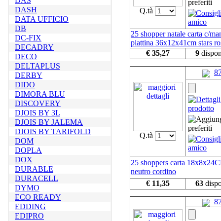
DAS
DASH
Q.tà
DATA UFFICIO
DB
25 shopper natale carta c/man
DC-FIX
piattina 36x12x41cm stars ro
DECADRY
€ 35,27
9
dispon
DECO
DELTAPLUS
8
DERBY
DIDO
DIMORA BLU
DISCOVERY
DJOIS BY 3L
DJOIS BY JALEMA
DJOIS BY TARIFOLD
Q.tà
DOM
DOPLA
DOX
25 shoppers carta 18x8x24
DURABLE
neutro cordino
DURACELL
€ 11,35
63
dispo
DYMO
ECO READY
8
EDDING
EDIPRO