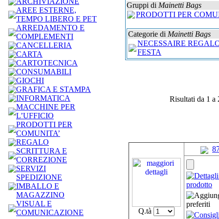
ARCHIVIAZIONE
Gruppi di
Mainetti Bags
AREE ESTERNE,
PRODOTTI PER COMU
TEMPO LIBERO E PET
ARREDAMENTO E
Categorie di
Mainetti Bags
COMPLEMENTI
NECESSAIRE REGALO
CANCELLERIA
FESTA
CARTA
CARTOTECNICA
CONSUMABILI
GIOCHI
GRAFICA E STAMPA
INFORMATICA
Risultati da 1 a
MACCHINE PER
L’UFFICIO
PRODOTTI PER
COMUNITA’
REGALO
8
SCRITTURA E
CORREZIONE
SERVIZI
SPEDIZIONE
IMBALLO E
MAGAZZINO
VISUAL E
Q.tà
COMUNICAZIONE