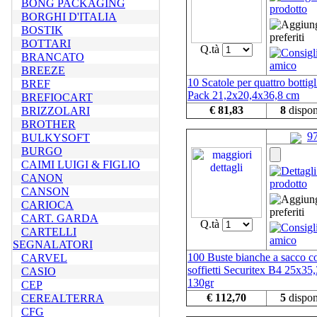
BONG PACKAGING
BORGHI D'ITALIA
BOSTIK
BOTTARI
Q.tà
BRANCATO
BREEZE
10 Scatole per quattro bottig
BREF
Pack 21,2x20,4x36,8 cm
BREFIOCART
€ 81,83
8
dispon
BRIZZOLARI
BROTHER
9
BULKYSOFT
BURGO
CAIMI LUIGI & FIGLIO
CANON
CANSON
CARIOCA
CART. GARDA
Q.tà
CARTELLI
SEGNALATORI
100 Buste bianche a sacco c
CARVEL
soffietti Securitex B4 25x3
CASIO
130gr
CEP
€ 112,70
5
dispon
CEREALTERRA
CFG