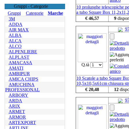
Gruppi - Categorie
10 prolunghe telescopiche pe
a tubo Square Box 11,2x11
Gruppi
Categorie
Marche
€ 46,57
9
dispon
3M
ADDA
9
AIR MAX
ALBA
ALCA
ALCO
ALPENLIEBE
ALPLAST
AMACASA
Q.tà
AMATI
AMBIPUR
10 Scatole a tubo Square Bo
AMICA CHIPS
10,5x10,5x61cm chiusura str
AMUCHINA
€ 20,48
12
dispo
PROFESSIONAL
ARBORY
9
ARDA
ARIX
ARMET
ARMOR
ARTEXPORT
ARTLINE