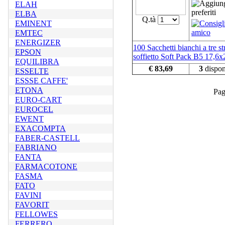
ELAH
ELBA
Q.tà
EMINENT
EMTEC
ENERGIZER
100 Sacchetti bianchi a tre st
EPSON
soffietto Soft Pack B5 17,6
EQUILIBRA
€ 83,69
3
dispon
ESSELTE
ESSSE CAFFE'
ETONA
Pa
EURO-CART
EUROCEL
EWENT
EXACOMPTA
FABER-CASTELL
FABRIANO
FANTA
FARMACOTONE
FASMA
FATO
FAVINI
FAVORIT
FELLOWES
FERRERO