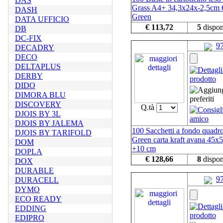
DAS
Grass A4+ 34,3x24x-2,5cm 
DASH
Green
DATA UFFICIO
€ 113,72
5
dispon
DB
DC-FIX
9
DECADRY
DECO
DELTAPLUS
DERBY
DIDO
DIMORA BLU
DISCOVERY
Q.tà
DJOIS BY 3L
DJOIS BY JALEMA
100 Sacchetti a fondo quadr
DJOIS BY TARIFOLD
Green carta kraft avana 45x
DOM
+10 cm
DOPLA
€ 128,66
8
dispon
DOX
DURABLE
9
DURACELL
DYMO
ECO READY
EDDING
EDIPRO