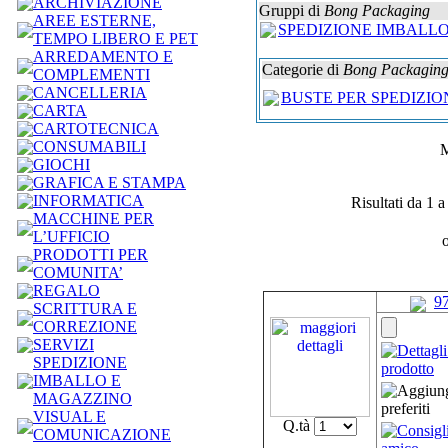
ARCHIVIAZIONE
Gruppi di
Bong Packaging
AREE ESTERNE,
SPEDIZIONE IMBALL
TEMPO LIBERO E PET
ARREDAMENTO E
Categorie di
Bong Packagin
COMPLEMENTI
CANCELLERIA
BUSTE PER SPEDIZIO
CARTA
CARTOTECNICA
CONSUMABILI
GIOCHI
GRAFICA E STAMPA
INFORMATICA
Risultati da 1 a
MACCHINE PER
L’UFFICIO
PRODOTTI PER
COMUNITA’
REGALO
9
SCRITTURA E
CORREZIONE
SERVIZI
SPEDIZIONE
IMBALLO E
MAGAZZINO
VISUAL E
Q.tà
COMUNICAZIONE