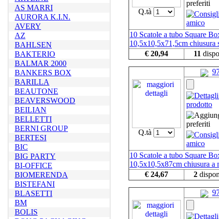
AS MARRI
Q.tà
AURORA K.I.N.
AVERY
10 Scatole a tubo Square Bo
AZ
10,5x10,5x71,5cm chiusura s
BAHLSEN
€ 20,94
11
dispo
BAKTERIO
BALMAR 2000
9
BANKERS BOX
BARILLA
BEAUTONE
BEAVERSWOOD
BEILIAN
BELLETTI
BERNI GROUP
Q.tà
BERTESI
BIC
10 Scatole a tubo Square Bo
BIG PARTY
10,5x10,5x87cm chiusura a 
BI-OFFICE
€ 24,67
2
dispon
BIOMERENDA
BISTEFANI
9
BLASETTI
BM
BOLIS