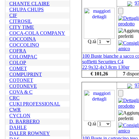
9
CHANTE CLAIRE
CHUPA CHUPS
CIF
CITROSIL
CITY TIME
COCA-COLA COMPANY
COCCOINA
Q.tà
COCCOLINO
COFRA
100 Buste bianche a sacco c
COLOMPAC
soffietti Securitex C4
COLOP
22,9x32,4x3,8cm 130gr
COMET
€ 101,26
7
dispon
COMPUPRINT
COTONET
9
COTONEVE
COVA & C
CRC
CUKI PROFESSIONAL
CWR
CYCLON
D. BARBERO
Q.tà
DAHLE
DALER ROWNEY
100 Buste in cartoncino teso